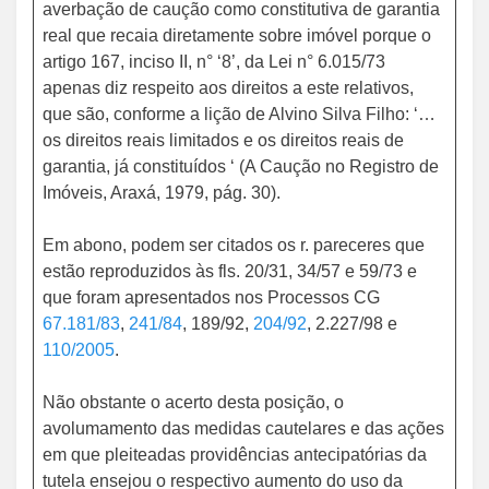
averbação de caução como constitutiva de garantia
real que recaia diretamente sobre imóvel porque o
artigo 167, inciso II, n° ‘8’, da Lei n° 6.015/73
apenas diz respeito aos direitos a este relativos,
que são, conforme a lição de Alvino Silva Filho: ‘…
os direitos reais limitados e os direitos reais de
garantia, já constituídos ‘ (A Caução no Registro de
Imóveis, Araxá, 1979, pág. 30).
Em abono, podem ser citados os r. pareceres que
estão reproduzidos às fls. 20/31, 34/57 e 59/73 e
que foram apresentados nos Processos CG
67.181/83
,
241/84
, 189/92,
204/92
, 2.227/98 e
110/2005
.
Não obstante o acerto desta posição, o
avolumamento das medidas cautelares e das ações
em que pleiteadas providências antecipatórias da
tutela ensejou o respectivo aumento do uso da