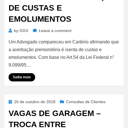
DE CUSTAS E
EMOLUMENTOS
on
by
GGV
Leave a comment
Averbação
Um Advogado compareceu em Cartório afirmando que
Premonitória
e
a averbação premonitória é isenta de custas e
Isenção
emolumentos. Com base no Art.54 da Lei Federal n°
de
9.099/95…
Custas
e
Saiba mais
Emolumentos
Posted
16 de outubro de 2018
Consultas de Clientes
on
VAGAS DE GARAGEM –
TROCA ENTRE