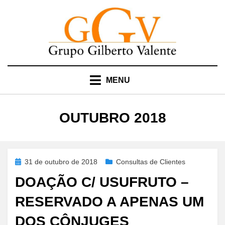
Skip
to
content
MENU
MÊS
:
OUTUBRO 2018
Posted
31 de outubro de 2018
Consultas de Clientes
on
DOAÇÃO C/ USUFRUTO –
RESERVADO A APENAS UM
DOS CÔNJUGES