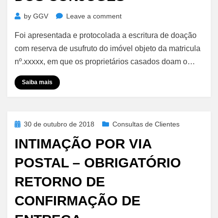
on
by
GGV
Leave a comment
Doação
Foi apresentada e protocolada a escritura de doação
c/
Usufruto
com reserva de usufruto do imóvel objeto da matricula
–
nº.xxxxx, em que os proprietários casados doam o…
Reservado
a
Saiba mais
Apenas
um
dos
Cônjuges
Posted
30 de outubro de 2018
Consultas de Clientes
on
INTIMAÇÃO POR VIA
POSTAL – OBRIGATÓRIO
RETORNO DE
CONFIRMAÇÃO DE