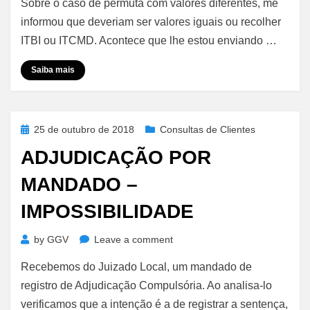
Sobre o caso de permuta com valores diferentes, me
Valores
Diferentes
informou que deveriam ser valores iguais ou recolher
–
ITBI ou ITCMD. Acontece que lhe estou enviando …
Impostos
Saiba mais
Posted
25 de outubro de 2018
Consultas de Clientes
on
ADJUDICAÇÃO POR
MANDADO –
IMPOSSIBILIDADE
on
by
GGV
Leave a comment
Adjudicação
Recebemos do Juizado Local, um mandado de
por
Mandado
registro de Adjudicação Compulsória. Ao analisa-lo
–
verificamos que a intenção é a de registrar a sentença,