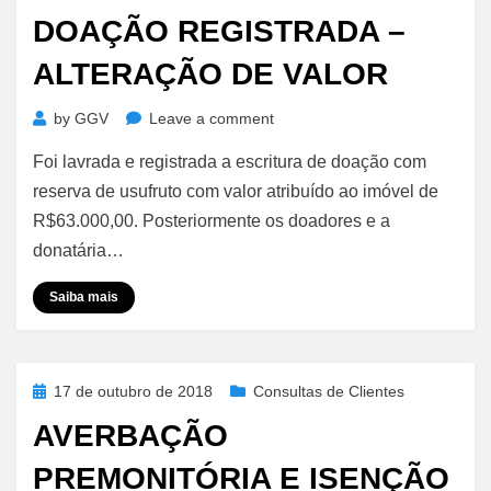
on
DOAÇÃO REGISTRADA –
ALTERAÇÃO DE VALOR
on
by
GGV
Leave a comment
Doação
Foi lavrada e registrada a escritura de doação com
Registrada
–
reserva de usufruto com valor atribuído ao imóvel de
Alteração
R$63.000,00. Posteriormente os doadores e a
de
donatária…
Valor
Saiba mais
Posted
17 de outubro de 2018
Consultas de Clientes
on
AVERBAÇÃO
PREMONITÓRIA E ISENÇÃO