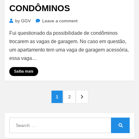
CONDÔMINOS
on
by
GGV
Leave a comment
Vagas
Fui questionado da possibilidade de condôminos
de
Garagem
trocarem as vagas de garagem. No caso em questão,
–
um apartamento tem uma vaga de garagem acessória,
Troca
essa vaga…
entre
Condôminos
Saiba mais
Paginação
PAGE
PAGE
NEXT
1
2
de
PAGE
posts
Search
for:
Search