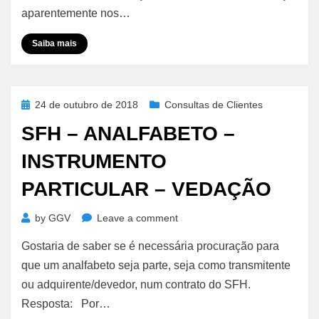
Impossibilidade
aparentemente nos…
Saiba mais
Posted
24 de outubro de 2018
Consultas de Clientes
on
SFH – ANALFABETO –
INSTRUMENTO
PARTICULAR – VEDAÇÃO
on
by
GGV
Leave a comment
SFH
Gostaria de saber se é necessária procuração para
–
Analfabeto
que um analfabeto seja parte, seja como transmitente
–
ou adquirente/devedor, num contrato do SFH.
Instrumento
Resposta: Por…
Particular