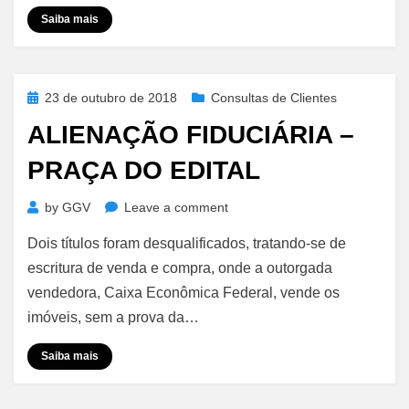
–
Saiba mais
Vedação
Posted
23 de outubro de 2018
Consultas de Clientes
on
ALIENAÇÃO FIDUCIÁRIA –
PRAÇA DO EDITAL
on
by
GGV
Leave a comment
Alienação
Dois títulos foram desqualificados, tratando-se de
Fiduciária
–
escritura de venda e compra, onde a outorgada
Praça
vendedora, Caixa Econômica Federal, vende os
do
imóveis, sem a prova da…
Edital
Saiba mais