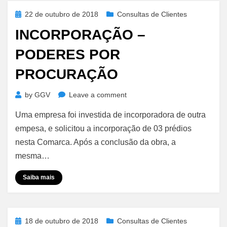
Posted
22 de outubro de 2018
Consultas de Clientes
on
INCORPORAÇÃO –
PODERES POR
PROCURAÇÃO
on
by
GGV
Leave a comment
Incorporação
Uma empresa foi investida de incorporadora de outra
–
Poderes
empesa, e solicitou a incorporação de 03 prédios
por
nesta Comarca. Após a conclusão da obra, a
Procuração
mesma…
Saiba mais
Posted
18 de outubro de 2018
Consultas de Clientes