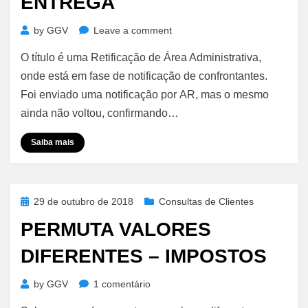
ENTREGA
on
by
GGV
Leave a comment
Intimação
O título é uma Retificação de Área Administrativa,
por
Via
onde está em fase de notificação de confrontantes.
Postal
Foi enviado uma notificação por AR, mas o mesmo
–
ainda não voltou, confirmando…
Obrigatório
Retorno
Saiba mais
de
Confirmação
de
Entrega
Posted
29 de outubro de 2018
Consultas de Clientes
on
PERMUTA VALORES
DIFERENTES – IMPOSTOS
em
by
GGV
1 comentário
Permuta