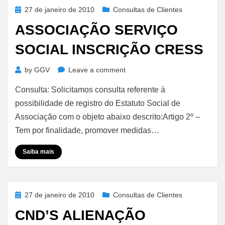
Posted
27 de janeiro de 2010
Consultas de Clientes
on
ASSOCIAÇÃO SERVIÇO
SOCIAL INSCRIÇÃO CRESS
on
by
GGV
Leave a comment
Associação
Consulta: Solicitamos consulta referente à
Serviço
Social
possibilidade de registro do Estatuto Social de
Inscrição
Associação com o objeto abaixo descrito:Artigo 2º –
CRESS
Tem por finalidade, promover medidas…
Saiba mais
Posted
27 de janeiro de 2010
Consultas de Clientes
on
CND’S ALIENAÇÃO