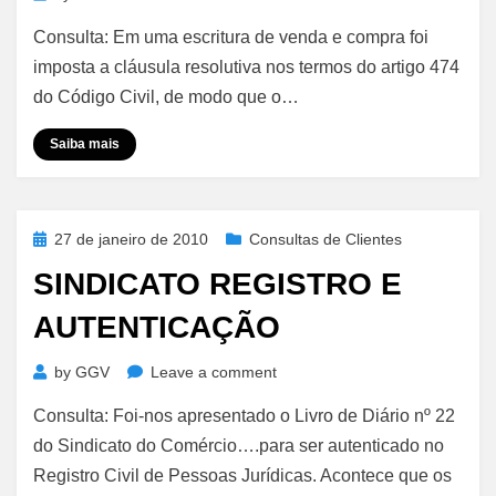
Cláusula
Consulta: Em uma escritura de venda e compra foi
Resolutiva
Expressa
imposta a cláusula resolutiva nos termos do artigo 474
do Código Civil, de modo que o…
Saiba mais
Posted
27 de janeiro de 2010
Consultas de Clientes
on
SINDICATO REGISTRO E
AUTENTICAÇÃO
on
by
GGV
Leave a comment
Sindicato
Consulta: Foi-nos apresentado o Livro de Diário nº 22
Registro
e
do Sindicato do Comércio….para ser autenticado no
Autenticação
Registro Civil de Pessoas Jurídicas. Acontece que os