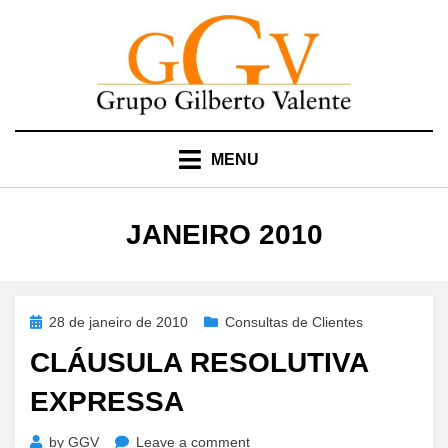
Skip
to
content
MENU
MÊS
:
JANEIRO 2010
Posted
28 de janeiro de 2010
Consultas de Clientes
on
CLÁUSULA RESOLUTIVA
EXPRESSA
on
by
GGV
Leave a comment