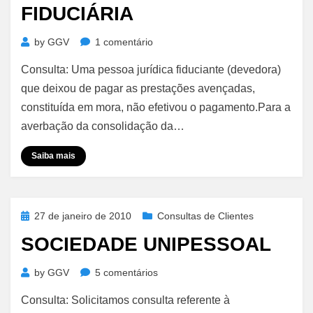
FIDUCIÁRIA
em
by
GGV
1 comentário
CND’S
Consulta: Uma pessoa jurídica fiduciante (devedora)
Alienação
Fiduciária
que deixou de pagar as prestações avençadas,
constituída em mora, não efetivou o pagamento.Para a
averbação da consolidação da…
Saiba mais
Posted
27 de janeiro de 2010
Consultas de Clientes
on
SOCIEDADE UNIPESSOAL
em
by
GGV
5 comentários
Sociedade
Consulta: Solicitamos consulta referente à
Unipessoal