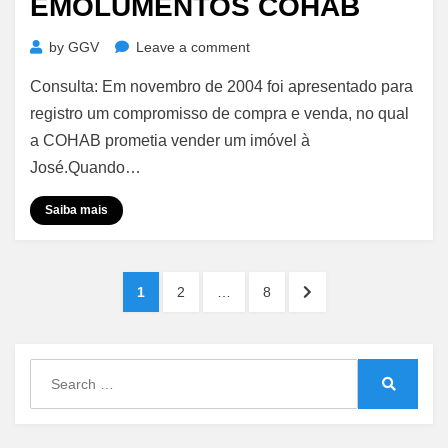
EMOLUMENTOS COHAB
on
by
GGV
Leave a comment
Emolumentos
Consulta: Em novembro de 2004 foi apresentado para
COHAB
registro um compromisso de compra e venda, no qual
a COHAB prometia vender um imóvel à
José.Quando…
Saiba mais
Paginação
PAGE
PAGE
PAGE
NEXT
1
2
…
8
de
PAGE
posts
Search
for:
Search