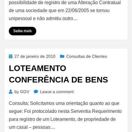
possibilidade de registro de uma Alteração Contratual
de uma sociedade que em 22/06/2005 se tornou
unipessoal e não admitiu outro…
Saiba mais
Posted
27 de janeiro de 2010
Consultas de Clientes
on
LOTEAMENTO
CONFERÊNCIA DE BENS
on
by
GGV
Leave a comment
Loteamento
Consulta: Solicitamos uma orientação quanto ao que
Conferência
de
segue: Foi protocolado nesta Serventia Requerimento
Bens
para registro de um Loteamento, de propriedade de
um casal – pessoas…