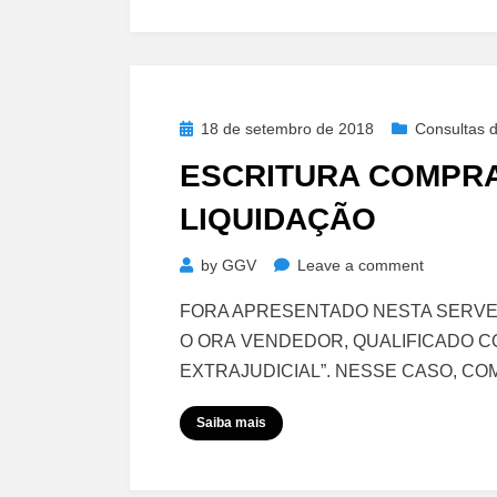
–
Impossibilidade
Posted
18 de setembro de 2018
Consultas d
on
ESCRITURA COMPRA
LIQUIDAÇÃO
on
by
GGV
Leave a comment
Escritura
FORA APRESENTADO NESTA SERVEN
Compra
O ORA VENDEDOR, QUALIFICADO C
e
EXTRAJUDICIAL”. NESSE CASO, C
Venda
–
Saiba mais
Banco
em
Liquidaçã