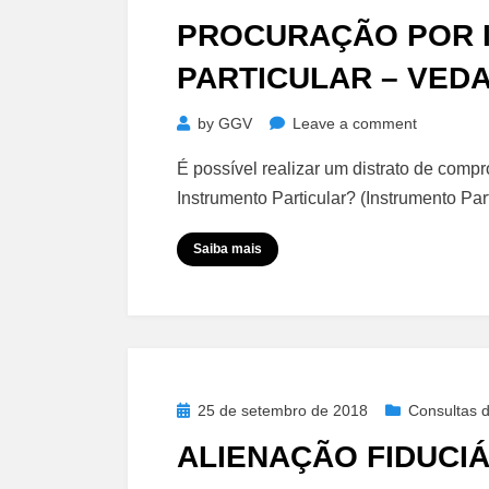
on
PROCURAÇÃO POR 
PARTICULAR – VED
on
by
GGV
Leave a comment
Procuraçã
É possível realizar um distrato de com
por
Instrumento Particular? (Instrumento Pa
Instrumen
Particular
Saiba mais
–
Vedação
Posted
25 de setembro de 2018
Consultas d
on
ALIENAÇÃO FIDUCIÁ