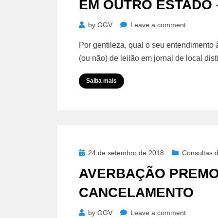
EM OUTRO ESTADO 
on
by
GGV
Leave a comment
Alienação
Por gentileza, qual o seu entendimento 
Fiduciária
(ou não) de leilão em jornal de local dis
–
Edital
Saiba mais
publicado
em
Outro
Estado
–
Vedação
Posted
24 de setembro de 2018
Consultas d
on
AVERBAÇÃO PREMON
CANCELAMENTO
on
by
GGV
Leave a comment