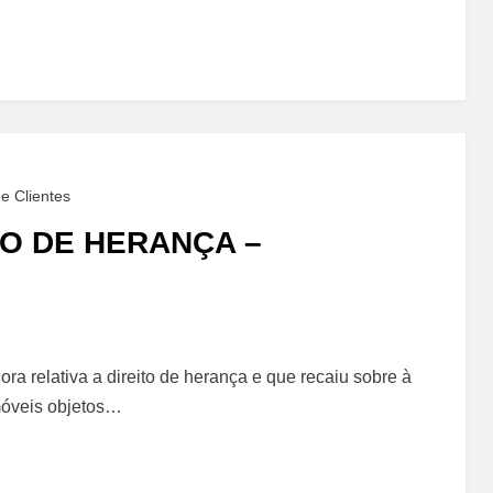
s
e Clientes
TO DE HERANÇA –
ra relativa a direito de herança e que recaiu sobre à
móveis objetos…