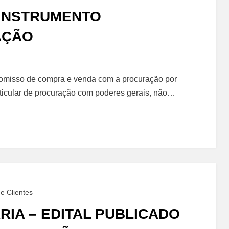
INSTRUMENTO
AÇÃO
o
promisso de compra e venda com a procuração por
rticular de procuração com poderes gerais, não…
to
e Clientes
RIA – EDITAL PUBLICADO