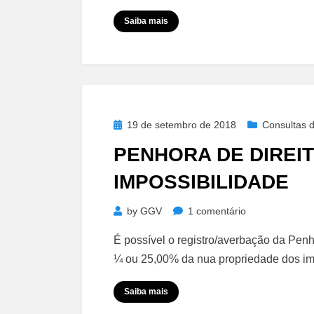
Obrigaçõe
Saiba mais
Posted
19 de setembro de 2018
Consultas d
on
PENHORA DE DIREI
IMPOSSIBILIDADE
em
by
GGV
1 comentário
Penhora
É possível o registro/averbação da Penho
de
¼ ou 25,00% da nua propriedade dos i
Direito
de
Saiba mais
Herança