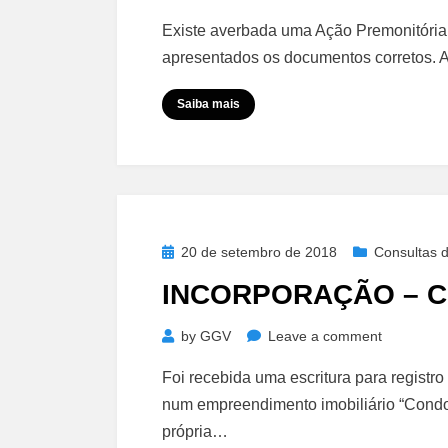
Averbaçã
Existe averbada uma Ação Premonitória
Premonitó
apresentados os documentos corretos. 
–
Cancelam
Saiba mais
Posted
20 de setembro de 2018
Consultas d
on
INCORPORAÇÃO – 
on
by
GGV
Leave a comment
Incorpora
Foi recebida uma escritura para registr
–
num empreendimento imobiliário “Condom
Cessão
própria…
de