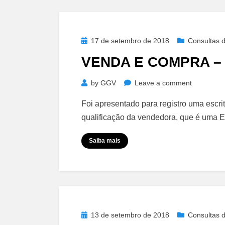
Posted
17 de setembro de 2018
Consultas d
on
VENDA E COMPRA –
on
by
GGV
Leave a comment
Venda
Foi apresentado para registro uma escri
e
qualificação da vendedora, que é uma 
Compra
–
Saiba mais
Recupera
Judicial
Posted
13 de setembro de 2018
Consultas d