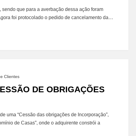
o
, sendo que para a averbação dessa ação foram
ria
Agora foi protocolado o pedido de cancelamento da…
ento
e Clientes
CESSÃO DE OBRIGAÇÕES
ção
o de uma “Cessão das obrigações de Incorporação”,
ínio de Casas”, onde o adquirente constrói a