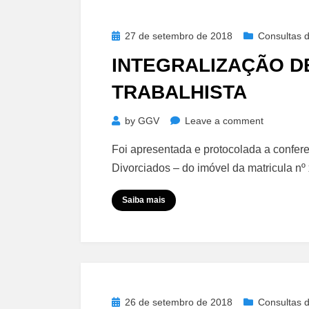
Posted
27 de setembro de 2018
Consultas d
on
INTEGRALIZAÇÃO DE
TRABALHISTA
on
by
GGV
Leave a comment
Integraliz
Foi apresentada e protocolada a confere
de
Divorciados – do imóvel da matricula n
Capital
–
Saiba mais
Certidão
Trabalhist
Posted
26 de setembro de 2018
Consultas d