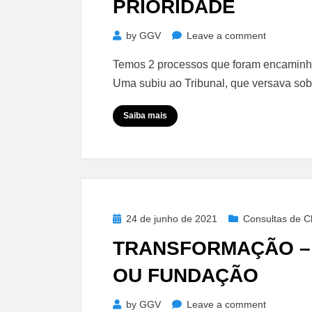
PRIORIDADE
on
by
GGV
Leave a comment
Dúvida
Temos 2 processos que foram encaminha
Registral
Uma subiu ao Tribunal, que versava sob
–
Protocolo
Saiba mais
e
Prioridade
Posted
24 de junho de 2021
Consultas de Cl
on
TRANSFORMAÇÃO –
OU FUNDAÇÃO
on
by
GGV
Leave a comment