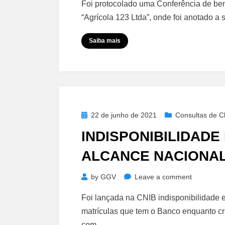
Foi protocolado uma Conferência de bens
de
“Agrícola 123 Ltda”, onde foi anotado a
Bens
–
Saiba mais
Desmembr
e
Georrefer
–
Aditament
Posted
22 de junho de 2021
Consultas de Cl
on
INDISPONIBILIDAD
ALCANCE NACIONAL
on
by
GGV
Leave a comment
Indisponib
Foi lançada na CNIB indisponibilida
Banco
matrículas que tem o Banco enquanto cre
Santander
com…