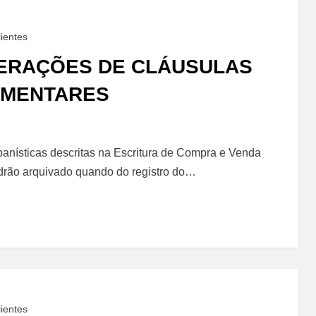
ientes
TERAÇÕES DE CLÁUSULAS
EMENTARES
to
banísticas descritas na Escritura de Compra e Venda
drão arquivado quando do registro do…
ares
ientes