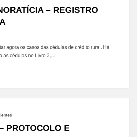
NORATÍCIA – REGISTRO
ÇA
r agora os casos das cédulas de crédito rural. Há
do as cédulas no Livro 3,…
ia
ientes
 – PROTOCOLO E