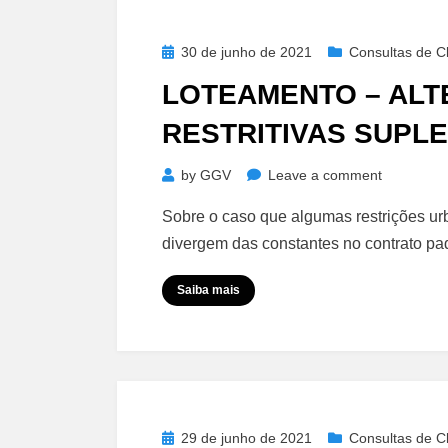
Posted
30 de junho de 2021
Consultas de Cl
on
LOTEAMENTO – AL
RESTRITIVAS SUPL
on
by
GGV
Leave a comment
Loteamen
Sobre o caso que algumas restrições ur
–
divergem das constantes no contrato pa
Alterações
de
Saiba mais
Cláusulas
Restritivas
Suplement
Posted
29 de junho de 2021
Consultas de Cl