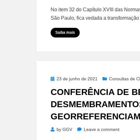
Transform
No item 32 do Capítulo XVIII das Norma
–
São Paulo, fica vedada a transformaçã
Empresa
P/
Saiba mais
Associaçã
ou
Fundação
Posted
23 de junho de 2021
Consultas de Cl
on
CONFERÊNCIA DE B
DESMEMBRAMENTO
GEORREFERENCIAM
on
by
GGV
Leave a comment
Conferênc