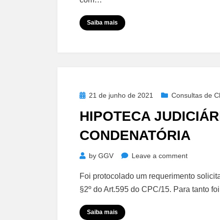
–
Alcance
Saiba mais
Nacional
de
Decisão
Local
Posted
21 de junho de 2021
Consultas de Cl
on
HIPOTECA JUDICIÁR
CONDENATÓRIA
on
by
GGV
Leave a comment
Hipoteca
Foi protocolado um requerimento solicit
Judiciária
§2º do Art.595 do CPC/15. Para tanto f
–
Necessári
Saiba mais
Decisão