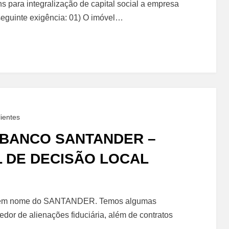
 para integralização de capital social a empresa
 seguinte exigência: 01) O imóvel…
amentos
enciamentos
o
ientes
E BANCO SANTANDER –
 DE DECISÃO LOCAL
ilidade
de em nome do SANTANDER. Temos algumas
dor de alienações fiduciária, além de contratos