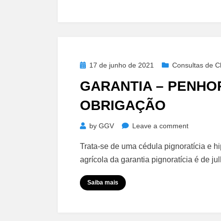
Condenató
Posted
17 de junho de 2021
Consultas de Cl
on
GARANTIA – PENHO
OBRIGAÇÃO
on
by
GGV
Leave a comment
Garantia
Trata-se de uma cédula pignoratícia e h
–
agrícola da garantia pignoratícia é de 
Penhor
–
Saiba mais
Prazo
Superior
da