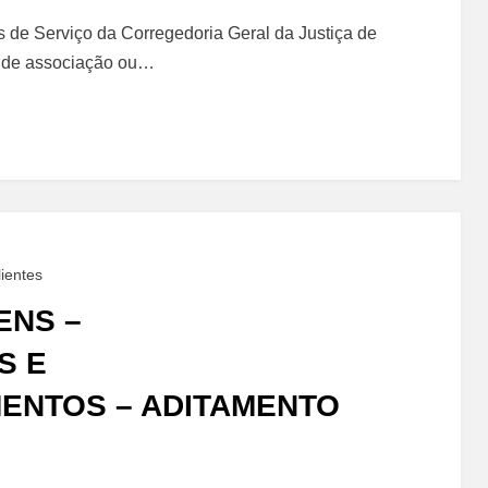
ação
s de Serviço da Corregedoria Geral da Justiça de
o de associação ou…
o
ientes
ENS –
S E
ENTOS – ADITAMENTO
ia