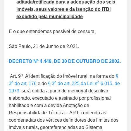
aditada/retificada para a adequação dos seis
imóveis, seus valores e da isenção do ITBI
expedido pela municipalidade
É o que entendemos passível de censura.
São Paulo, 21 de Junho de 2.021.
DECRETO Nº 4.449, DE 30 DE OUTUBRO DE 2002.
o
Art. 9
A identificação do imóvel rural, na forma do
§
o
o
o
3
do art. 176
e do
§ 3
do art. 225 da Lei n
6.015, de
1973
, será obtida a partir de memorial descritivo
elaborado, executado e assinado por profissional
habilitado e com a devida Anotação de
Responsabilidade Técnica – ART, contendo as
coordenadas dos vértices definidores dos limites dos
imóveis rurais, georreferenciadas ao Sistema