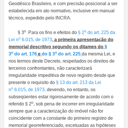
Geodésico Brasileiro, e com precisão posicional a ser
estabelecida em ato normativo, inclusive em manual
técnico, expedido pelo INCRA.
o
o
§ 3
Para os fins e efeitos do
§ 2
do art. 225 da
o
Lei n
6.015, de 1973
,
a primeira apresentação
do
memorial descritivo segundo os ditames do
§
o
o
3
do art. 176
e
do § 3
do art. 225
da mesma Lei, e
nos termos deste Decreto, respeitados os direitos de
terceiros confrontantes, não caracterizará
irregularidade impeditiva de novo registro desde que
presente o requisito do
§ 13 do art. 213 da Lei
o
n
6.015, de 1973,
devendo, no entanto, os
subseqüentes estar rigorosamente de acordo com o
o
referido § 2
, sob pena de incorrer em irregularidade
sempre que a caracterização do imóvel não for
coincidente com a constante do primeiro registro de
memorial georreferenciado, excetuadas as hipóteses