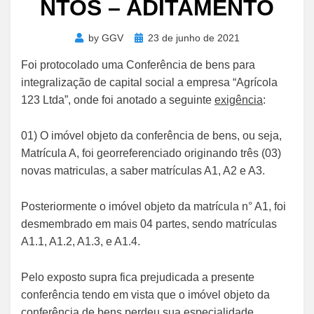
NTOS – ADITAMENTO
Posted
by
GGV
23 de junho de 2021
on
Foi protocolado uma Conferência de bens para
integralização de capital social a empresa “Agrícola
123 Ltda”, onde foi anotado a seguinte
exigência
:
01) O imóvel objeto da conferência de bens, ou seja,
Matrícula A, foi georreferenciado originando três (03)
novas matriculas, a saber matrículas A1, A2 e A3.
Posteriormente o imóvel objeto da matrícula n° A1, foi
desmembrado em mais 04 partes, sendo matrículas
A1.1, A1.2, A1.3, e A1.4.
Pelo exposto supra fica prejudicada a presente
conferência tendo em vista que o imóvel objeto da
conferência de bens perdeu sua especialidade