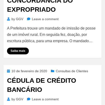
CONCORDÂNCIA DO
EXPROPRIADO
on
by
GGV
Leave a comment
Imissão
A Prefeitura trouxe um mandado de imissão de posse
de
Posse
de um imóvel rural. Em seguida fez, doação, por
c/c
escritura pública, para uma empresa. O mandado…
Doação-
Necessária
Saiba mais
Concordância
do
Expropriado
Posted
10 de fevereiro de 2020
Consultas de Clientes
on
CÉDULA DE CRÉDITO
BANCÁRIO
on
by
GGV
Leave a comment
Cédula