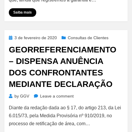
–
Endosso
Saiba mais
Posted
3 de fevereiro de 2020
Consultas de Clientes
on
GEORREFERENCIAMENTO
– DISPENSA ANUÊNCIA
DOS CONFRONTANTES
MEDIANTE DECLARAÇÃO
on
by
GGV
Leave a comment
Georreferenciamento
Diante da redação dada ao § 17, do artigo 213, da Lei
–
Dispensa
6.015/73, pela Medida Provisória nº 910/2019, no
Anuência
processo de retificação de área, com…
dos