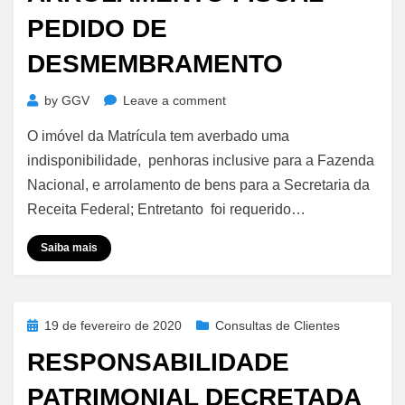
PEDIDO DE
DESMEMBRAMENTO
on
by
GGV
Leave a comment
Imóvel
O imóvel da Matrícula tem averbado uma
Com
Penhoras,
indisponibilidade, penhoras inclusive para a Fazenda
Indisponibilidade
Nacional, e arrolamento de bens para a Secretaria da
e
Receita Federal; Entretanto foi requerido…
Arrolamento
Fiscal
Saiba mais
–
Pedido
de
Desmembramento
Posted
19 de fevereiro de 2020
Consultas de Clientes
on
RESPONSABILIDADE
PATRIMONIAL DECRETADA