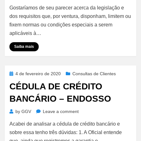
Sociedade
Gostaríamos de seu parecer acerca da legislação e
Individual
de
dos requisitos que, por ventura, disponham, limitem ou
Advocacia
fixem normas ou condições especiais a serem
–
aplicáveis à…
Aquisição
de
Saiba mais
Imóvel
por
Escritura
Pública
Posted
4 de fevereiro de 2020
Consultas de Clientes
on
CÉDULA DE CRÉDITO
BANCÁRIO – ENDOSSO
on
by
GGV
Leave a comment
Cédula
Acabei de analisar a cédula de crédito bancário e
de
Crédito
sobre essa tenho três dúvidas: 1. A Oficial entende
Bancário
que, ainda que registremos a garantia e…