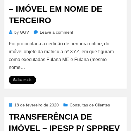
– IMÓVEL EM NOME DE
TERCEIRO
on
by
GGV
Leave a comment
Responsabilidade
Foi protocolada a certidão de penhora online, do
Patrimonial
Decretada
imóvel objeto da matricula nº XYZ, em que figuram
–
como executadas Fulana ME e Fulana (mesmo
Imóvel
nome…
em
Nome
Saiba mais
de
Terceiro
Posted
18 de fevereiro de 2020
Consultas de Clientes
on
TRANSFERÊNCIA DE
IMÓVEL – IPESP P/ SPPREV