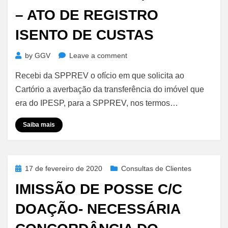
– ATO DE REGISTRO
ISENTO DE CUSTAS
on
by
GGV
Leave a comment
Transferência
Recebi da SPPREV o ofício em que solicita ao
de
Imóvel
Cartório a averbação da transferência do imóvel que
–
era do IPESP, para a SPPREV, nos termos…
Ipesp
p/
Saiba mais
SPPREV
–
Ato
de
Posted
17 de fevereiro de 2020
Consultas de Clientes
Registro
on
IMISSÃO DE POSSE C/C
Isento
de
DOAÇÃO- NECESSÁRIA
Custas