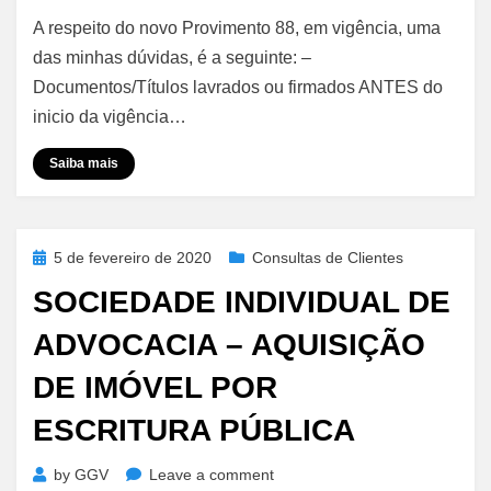
Provimento
A respeito do novo Provimento 88, em vigência, uma
88
CNJ
das minhas dúvidas, é a seguinte: –
–
Documentos/Títulos lavrados ou firmados ANTES do
Análise
inicio da vigência…
de
Títulos
Saiba mais
mesmo
com
Datas
Anteriores
Posted
5 de fevereiro de 2020
Consultas de Clientes
à
on
SOCIEDADE INDIVIDUAL DE
sua
Vigência
ADVOCACIA – AQUISIÇÃO
DE IMÓVEL POR
ESCRITURA PÚBLICA
on
by
GGV
Leave a comment