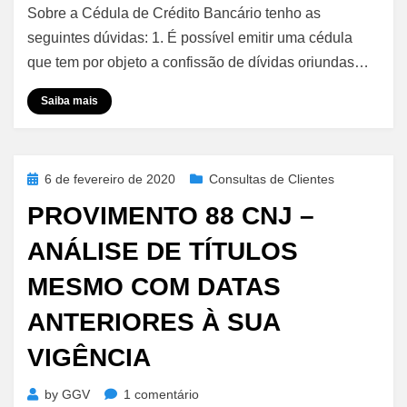
Sobre a Cédula de Crédito Bancário tenho as
de
Crédito
seguintes dúvidas: 1. É possível emitir uma cédula
Bancário
que tem por objeto a confissão de dívidas oriundas…
Saiba mais
Posted
6 de fevereiro de 2020
Consultas de Clientes
on
PROVIMENTO 88 CNJ –
ANÁLISE DE TÍTULOS
MESMO COM DATAS
ANTERIORES À SUA
VIGÊNCIA
em
by
GGV
1 comentário