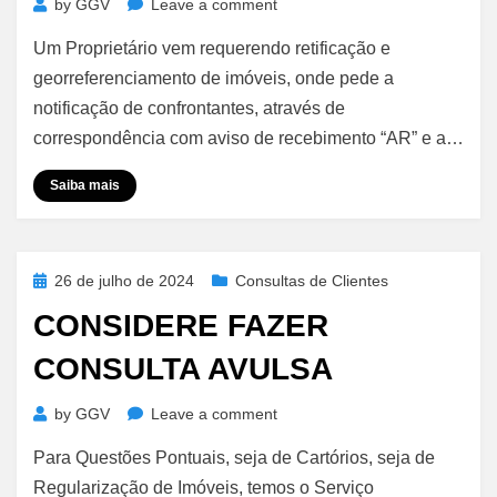
on
by
GGV
Leave a comment
Georreferenciamento
Um Proprietário vem requerendo retificação e
–
Citação
georreferenciamento de imóveis, onde pede a
de
notificação de confrontantes, através de
Confrontantes
correspondência com aviso de recebimento “AR” e a…
Pessoas
Jurídicas
Saiba mais
–
Correspondência
com
Aviso
Posted
26 de julho de 2024
Consultas de Clientes
de
on
CONSIDERE FAZER
Recebimento
CONSULTA AVULSA
on
by
GGV
Leave a comment
CONSIDERE
Para Questões Pontuais, seja de Cartórios, seja de
FAZER
CONSULTA
Regularização de Imóveis, temos o Serviço