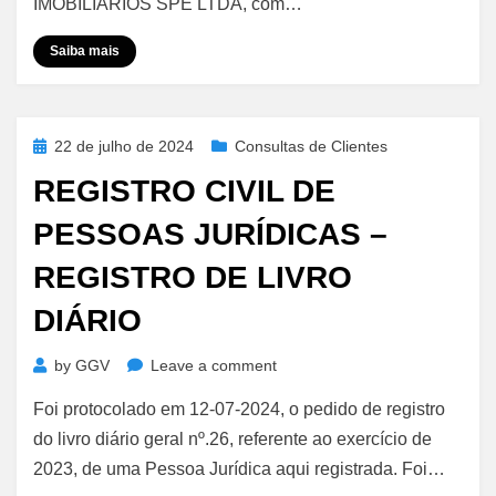
IMOBILIARIOS SPE LTDA, com…
–
Comunicação
Saiba mais
de
Penhor
Cedular
Posted
22 de julho de 2024
Consultas de Clientes
on
REGISTRO CIVIL DE
PESSOAS JURÍDICAS –
REGISTRO DE LIVRO
DIÁRIO
on
by
GGV
Leave a comment
Registro
Foi protocolado em 12-07-2024, o pedido de registro
Civil
de
do livro diário geral nº.26, referente ao exercício de
Pessoas
2023, de uma Pessoa Jurídica aqui registrada. Foi…
Jurídicas