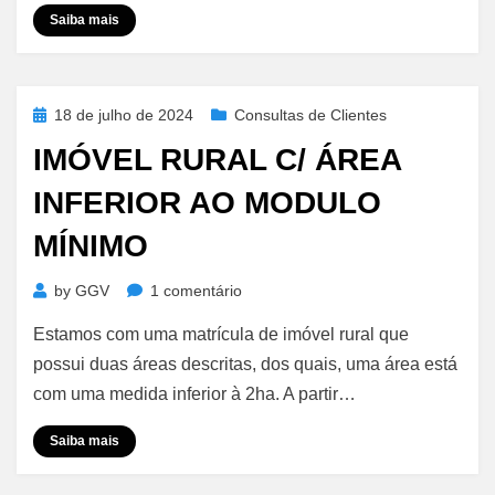
–
Saiba mais
Registro
de
Livro
Diário
Posted
18 de julho de 2024
Consultas de Clientes
on
IMÓVEL RURAL C/ ÁREA
INFERIOR AO MODULO
MÍNIMO
em
by
GGV
1 comentário
Imóvel
Estamos com uma matrícula de imóvel rural que
Rural
C/
possui duas áreas descritas, dos quais, uma área está
Área
com uma medida inferior à 2ha. A partir…
Inferior
ao
Saiba mais
Modulo
Mínimo