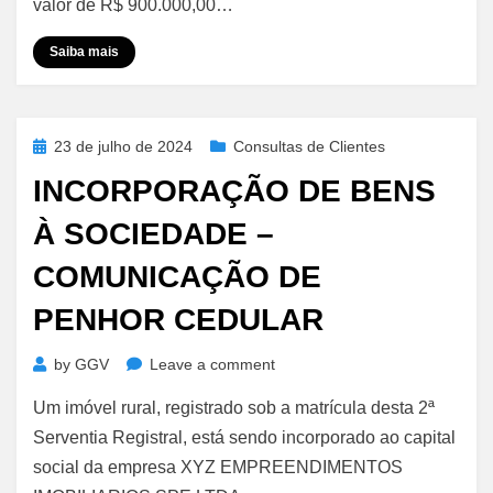
valor de R$ 900.000,00…
de
Pagamento
Saiba mais
‘Pro
Soluto’
Posted
23 de julho de 2024
Consultas de Clientes
on
INCORPORAÇÃO DE BENS
À SOCIEDADE –
COMUNICAÇÃO DE
PENHOR CEDULAR
on
by
GGV
Leave a comment
Incorporação
Um imóvel rural, registrado sob a matrícula desta 2ª
de
Bens
Serventia Registral, está sendo incorporado ao capital
à
social da empresa XYZ EMPREENDIMENTOS
Sociedade