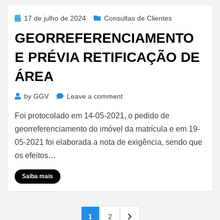
Posted
17 de julho de 2024
Consultas de Clientes
on
GEORREFERENCIAMENTO
E PRÉVIA RETIFICAÇÃO DE
ÁREA
on
by
GGV
Leave a comment
Georreferenciamento
Foi protocolado em 14-05-2021, o pedido de
e
Prévia
georreferenciamento do imóvel da matrícula e em 19-
Retificação
05-2021 foi elaborada a nota de exigência, sendo que
de
os efeitos…
Área
Saiba mais
Paginação
PAGE
PAGE
NEXT
1
2