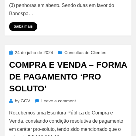
–
(3) penhoras em aberto. Sendo duas em favor do
Imóvel
Banespa…
c/
Três
Saiba mais
Penhoras
e
Indisponibilidade
Posted
24 de julho de 2024
Consultas de Clientes
on
COMPRA E VENDA – FORMA
DE PAGAMENTO ‘PRO
SOLUTO’
on
by
GGV
Leave a comment
Compra
Recebemos uma Escritura Pública de Compra e
e
Venda
Venda, constando condição resolutiva de pagamento
–
em caráter pro-soluto, tendo sido mencionado que o
Forma