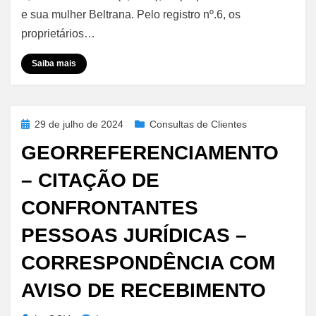
Compra
e sua mulher Beltrana. Pelo registro nº.6, os
e
proprietários…
Venda
–
Saiba mais
Fração
Mínima
Posted
29 de julho de 2024
Consultas de Clientes
on
GEORREFERENCIAMENTO
– CITAÇÃO DE
CONFRONTANTES
PESSOAS JURÍDICAS –
CORRESPONDÊNCIA COM
AVISO DE RECEBIMENTO