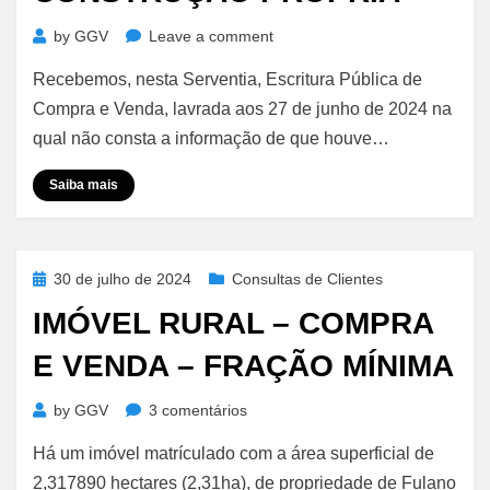
on
by
GGV
Leave a comment
Compra
Recebemos, nesta Serventia, Escritura Pública de
e
Venda
Compra e Venda, lavrada aos 27 de junho de 2024 na
–
qual não consta a informação de que houve…
ITBI
–
Saiba mais
Isenção
Sobre
Construção
Própria
Posted
30 de julho de 2024
Consultas de Clientes
on
IMÓVEL RURAL – COMPRA
E VENDA – FRAÇÃO MÍNIMA
em
by
GGV
3 comentários
Imóvel
Há um imóvel matrículado com a área superficial de
Rural
–
2,317890 hectares (2,31ha), de propriedade de Fulano