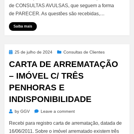
AVULSA
de CONSULTAS AVULSAS, que seguem a forma
de PARECER. As questões são recebidas,…
Saiba mais
Posted
25 de julho de 2024
Consultas de Clientes
on
CARTA DE ARREMATAÇÃO
– IMÓVEL C/ TRÊS
PENHORAS E
INDISPONIBILIDADE
on
by
GGV
Leave a comment
Carta
Recebi para registro carta de arrematação, datada de
de
Arrematação
16/06/2011. Sobre o imóvel arrematado existem três