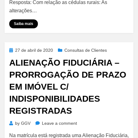
Provisória
Resposta: Com relação as cédulas rurais: As
958/2020
alterações…
Saiba mais
Posted
27 de abril de 2020
Consultas de Clientes
on
ALIENAÇÃO FIDUCIÁRIA –
PRORROGAÇÃO DE PRAZO
EM IMÓVEL C/
INDISPONIBILIDADES
REGISTRADAS
on
by
GGV
Leave a comment
Alienação
Na matrícula está registrada uma Alienação Fiduciária,
Fiduciária