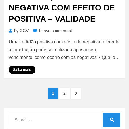
NEGATIVA COM EFEITO DE
POSITIVA – VALIDADE
on
by
GGV
Leave a comment
Averbação
Uma certidão positiva com efeito de negativa referente
de
Construção
a construção pode ser utilizada após o seu
–
vencimento, como ocorre com as negativas ? Qual o…
Certidão
Negativa
Saiba mais
com
Efeito
de
Paginação
PAGE
PAGE
NEXT
1
2
Positiva
de
PAGE
–
Validade
posts
Search
for:
Search