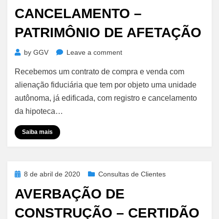
on
CANCELAMENTO –
PATRIMÔNIO DE AFETAÇÃO
on
by
GGV
Leave a comment
Cancelamento
Recebemos um contrato de compra e venda com
–
Patrimônio
alienação fiduciária que tem por objeto uma unidade
de
autônoma, já edificada, com registro e cancelamento
Afetação
da hipoteca…
Saiba mais
Posted
8 de abril de 2020
Consultas de Clientes
on
AVERBAÇÃO DE
CONSTRUÇÃO – CERTIDÃO