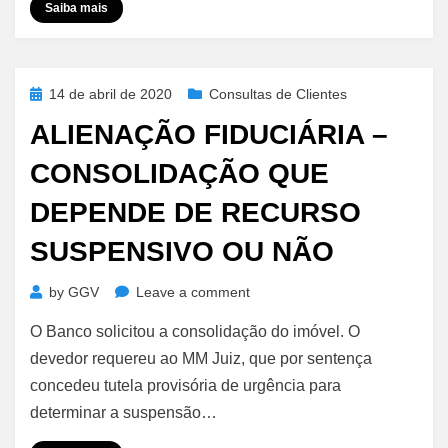
Saiba mais
Posted
14 de abril de 2020
Consultas de Clientes
on
ALIENAÇÃO FIDUCIÁRIA –
CONSOLIDAÇÃO QUE
DEPENDE DE RECURSO
SUSPENSIVO OU NÃO
on
by
GGV
Leave a comment
Alienação
O Banco solicitou a consolidação do imóvel. O
Fiduciária
–
devedor requereu ao MM Juiz, que por sentença
Consolidação
concedeu tutela provisória de urgência para
que
determinar a suspensão…
Depende
de