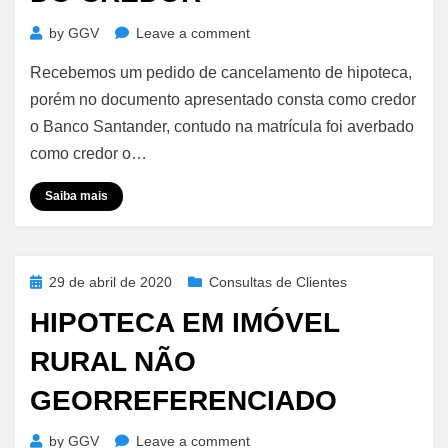
on
by
GGV
Leave a comment
Cancelamento
Recebemos um pedido de cancelamento de hipoteca,
de
Hipoteca
porém no documento apresentado consta como credor
–
o Banco Santander, contudo na matrícula foi averbado
Alteração
como credor o…
do
Credor
Saiba mais
Posted
29 de abril de 2020
Consultas de Clientes
on
HIPOTECA EM IMÓVEL
RURAL NÃO
GEORREFERENCIADO
on
by
GGV
Leave a comment