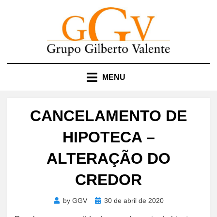
Skip
to
content
MENU
CANCELAMENTO DE
HIPOTECA –
ALTERAÇÃO DO
CREDOR
Posted
by
GGV
30 de abril de 2020
on