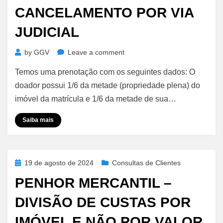
CANCELAMENTO POR VIA
JUDICIAL
on
by
GGV
Leave a comment
Levantamento
Temos uma prenotação com os seguintes dados: O
de
Cláusulas
doador possui 1/6 da metade (propriedade plena) do
em
imóvel da matrícula e 1/6 da metade de sua…
Imóvel
Doado
Saiba mais
–
Falecido
um
Donatário
Posted
19 de agosto de 2024
Consultas de Clientes
é
on
PENHOR MERCANTIL –
Obrigatório
o
DIVISÃO DE CUSTAS POR
Cancelamento
Por
IMÓVEL E NÃO POR VALOR