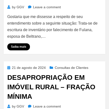
on
by
GGV
Leave a comment
Doação
Gostaria que me dissesse a respeito de seu
Com
Cláusula
entendimento sobre a seguinte situação: Trata-se de
de
escritura de inventário por falecimento de Fulana,
Incomunicabilidade
esposa de Beltrano,…
à
Casal
Saiba mais
no
Regime
da
Comunhão
Posted
21 de agosto de 2024
Consultas de Clientes
Universal
on
DESAPROPRIAÇÃO EM
–
Imóvel
IMÓVEL RURAL – FRAÇÃO
Não
se
MÍNIMA
Comunica
on
by
GGV
Leave a comment