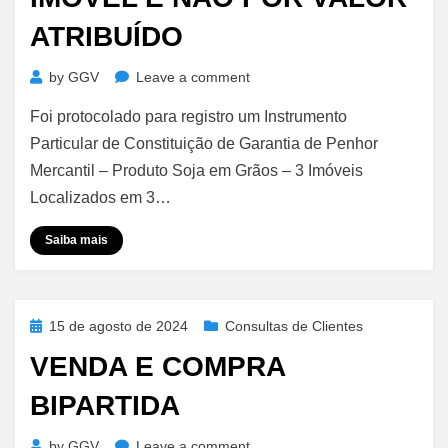
Via
ATRIBUÍDO
Judicial
on
by
GGV
Leave a comment
Penhor
Foi protocolado para registro um Instrumento
Mercantil
–
Particular de Constituição de Garantia de Penhor
Divisão
Mercantil – Produto Soja em Grãos – 3 Imóveis
de
Localizados em 3…
Custas
por
Saiba mais
Imóvel
e
Não
Por
Posted
15 de agosto de 2024
Consultas de Clientes
Valor
on
VENDA E COMPRA
Atribuído
BIPARTIDA
on
by
GGV
Leave a comment