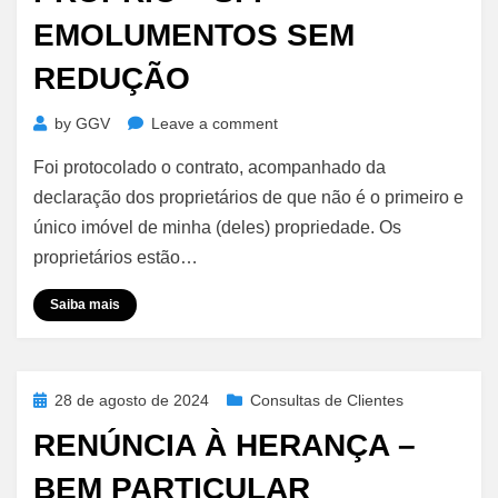
EMOLUMENTOS SEM
REDUÇÃO
on
by
GGV
Leave a comment
Financiamento
Foi protocolado o contrato, acompanhado da
de
Construção
declaração dos proprietários de que não é o primeiro e
Em
único imóvel de minha (deles) propriedade. Os
Imóvel
proprietários estão…
Próprio
–
Saiba mais
SFI
–
Emolumentos
Sem
Posted
28 de agosto de 2024
Consultas de Clientes
Redução
on
RENÚNCIA À HERANÇA –
BEM PARTICULAR