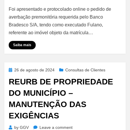
Averbação
Foi apresentado e protocolado online o pedido de
Premonitória
–
averbação premonitória requerida pelo Banco
Alienação
Bradesco S/A, tendo como executado Fulano,
Fiduciária
referente ao imóvel objeto da matrícula…
Saiba mais
Posted
26 de agosto de 2024
Consultas de Clientes
on
REURB DE PROPRIEDADE
DO MUNICÍPIO –
MANUTENÇÃO DAS
EXIGÊNCIAS
on
by
GGV
Leave a comment