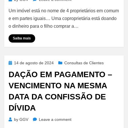
Venda
Um imóvel está no nome de 4 proprietários em comum
e
Compra
e em partes iguais… Uma coproprietária está doando
Bipartida
o dinheiro para o filho comprar a…
Saiba mais
Posted
14 de agosto de 2024
Consultas de Clientes
on
DAÇÃO EM PAGAMENTO –
VENCIMENTO NA MESMA
DATA DA CONFISSÃO DE
DÍVIDA
on
by
GGV
Leave a comment
Dação