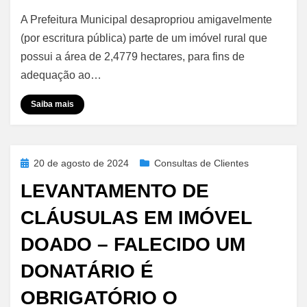
Desapropriação
A Prefeitura Municipal desapropriou amigavelmente
em
Imóvel
(por escritura pública) parte de um imóvel rural que
Rural
possui a área de 2,4779 hectares, para fins de
–
adequação ao…
Fração
Mínima
Saiba mais
Posted
20 de agosto de 2024
Consultas de Clientes
on
LEVANTAMENTO DE
CLÁUSULAS EM IMÓVEL
DOADO – FALECIDO UM
DONATÁRIO É
OBRIGATÓRIO O