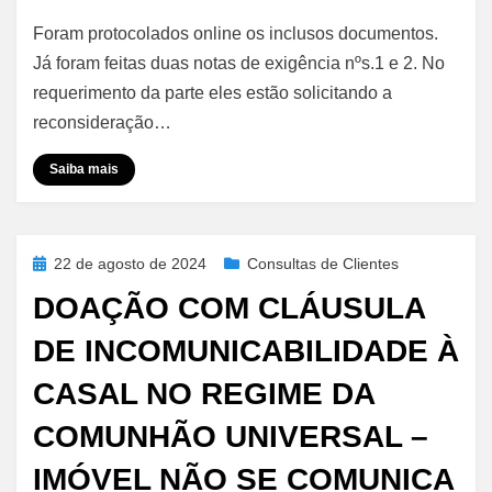
REURB
Foram protocolados online os inclusos documentos.
de
Propriedade
Já foram feitas duas notas de exigência nºs.1 e 2. No
do
requerimento da parte eles estão solicitando a
Município
reconsideração…
–
Manutenção
Saiba mais
das
Exigências
Posted
22 de agosto de 2024
Consultas de Clientes
on
DOAÇÃO COM CLÁUSULA
DE INCOMUNICABILIDADE À
CASAL NO REGIME DA
COMUNHÃO UNIVERSAL –
IMÓVEL NÃO SE COMUNICA