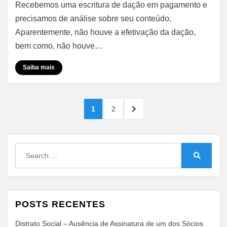
Recebemos uma escritura de dação em pagamento e
em
Pagamento
precisamos de análise sobre seu conteúdo.
–
Aparentemente, não houve a efetivação da dação,
Vencimento
bem como, não houve…
na
Mesma
Saiba mais
Data
da
Confissão
Paginação
de
PAGE
PAGE
NEXT
1
2
Dívida
de
PAGE
posts
Search
for:
Search
POSTS RECENTES
Distrato Social – Ausência de Assinatura de um dos Sócios