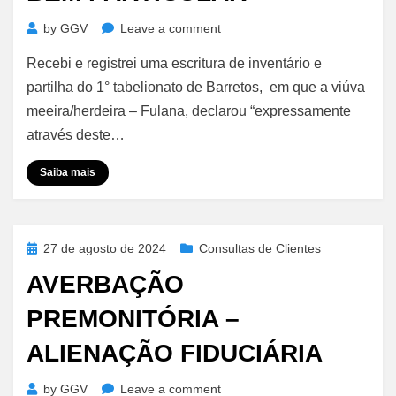
on
by
GGV
Leave a comment
Renúncia
Recebi e registrei uma escritura de inventário e
à
Herança
partilha do 1° tabelionato de Barretos, em que a viúva
–
meeira/herdeira – Fulana, declarou “expressamente
Bem
através deste…
Particular
Saiba mais
Posted
27 de agosto de 2024
Consultas de Clientes
on
AVERBAÇÃO
PREMONITÓRIA –
ALIENAÇÃO FIDUCIÁRIA
on
by
GGV
Leave a comment