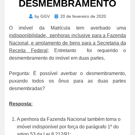
DESMEMBRAMENTO
Posted
by
GGV
20 de fevereiro de 2020
on
O imóvel da Matrícula tem averbado uma
indisponibilidade, penhoras inclusive para a Fazenda
Nacional, e arrolamento de bens para a Secretaria da
Receita Federal
; Entretanto foi requerido o
desmembramento do imóvel em duas partes,
Pergunta: É possível averbar o desmembramento,
puxando todos os ônus para as duas partes
desmembradas?
Resposta:
A penhora da Fazenda Nacional também torna o
imóvel indisponível por força do parágrafo 1º do
artigo 53 da Lei 8.212/91;