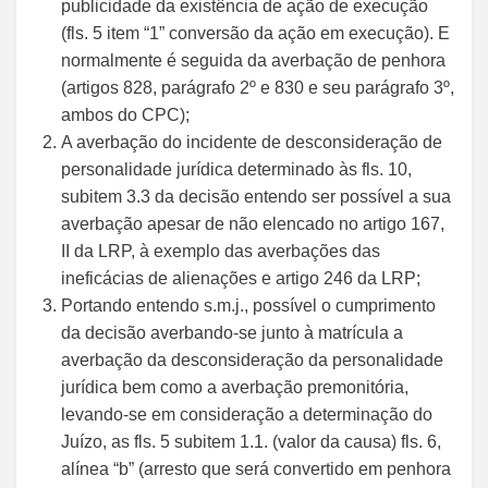
publicidade da existência de ação de execução
(fls. 5 item “1” conversão da ação em execução). E
normalmente é seguida da averbação de penhora
(artigos 828, parágrafo 2º e 830 e seu parágrafo 3º,
ambos do CPC);
A averbação do incidente de desconsideração de
personalidade jurídica determinado às fls. 10,
subitem 3.3 da decisão entendo ser possível a sua
averbação apesar de não elencado no artigo 167,
II da LRP, à exemplo das averbações das
ineficácias de alienações e artigo 246 da LRP;
Portando entendo s.m.j., possível o cumprimento
da decisão averbando-se junto à matrícula a
averbação da desconsideração da personalidade
jurídica bem como a averbação premonitória,
levando-se em consideração a determinação do
Juízo, as fls. 5 subitem 1.1. (valor da causa) fls. 6,
alínea “b” (arresto que será convertido em penhora