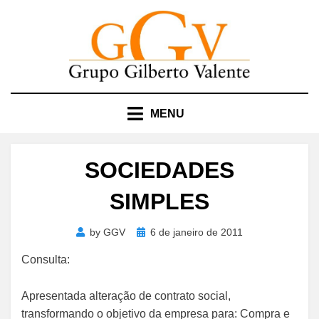
Skip
to
content
MENU
SOCIEDADES
SIMPLES
Posted
by
GGV
6 de janeiro de 2011
on
Consulta:
Apresentada alteração de contrato social,
transformando o objetivo da empresa para: Compra e