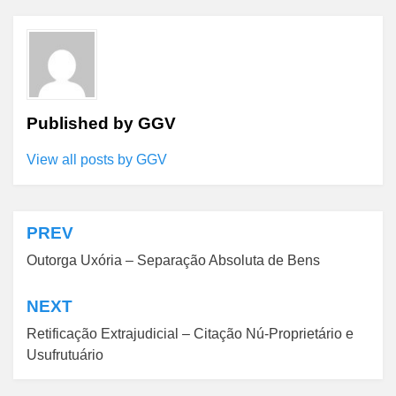
Published by
GGV
View all posts by GGV
PREV
Navegação
Outorga Uxória – Separação Absoluta de Bens
de
Post
NEXT
Retificação Extrajudicial – Citação Nú-Proprietário e
Usufrutuário