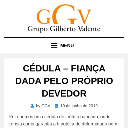
Skip
to
content
MENU
CÉDULA – FIANÇA
DADA PELO PRÓPRIO
DEVEDOR
Posted
by
GGV
10 de junho de 2019
on
Recebemos uma cédula de crédito bancário, onde
consta como garantia a hipoteca de determinado bem