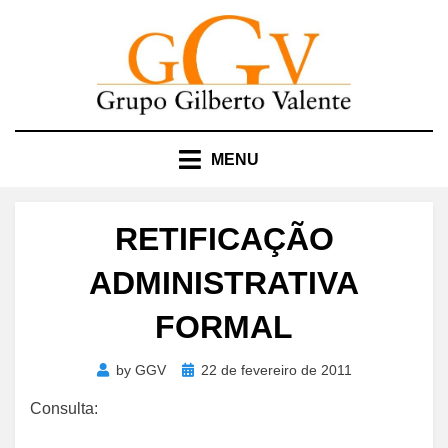
Skip
to
content
MENU
RETIFICAÇÃO
ADMINISTRATIVA
FORMAL
Posted
by
GGV
22 de fevereiro de 2011
on
Consulta: