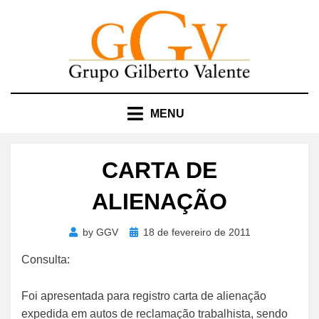
Skip
to
content
MENU
CARTA DE
ALIENAÇÃO
Posted
by
GGV
18 de fevereiro de 2011
on
Consulta:
Foi apresentada para registro carta de alienação
expedida em autos de reclamação trabalhista, sendo