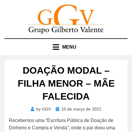
Skip
to
content
MENU
DOAÇÃO MODAL –
FILHA MENOR – MÃE
FALECIDA
Posted
by
GGV
10 de março de 2021
on
Recebemos uma “Escritura Pública de Doação de
Dinheiro e Compra e Venda”, onde o pai doou uma