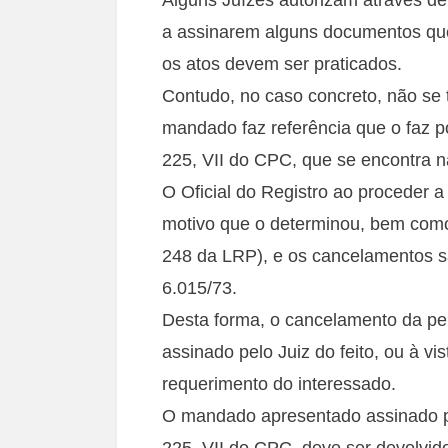
a assinarem alguns documentos que 
os atos devem ser praticados.
Contudo, no caso concreto, não se t
mandado faz referência que o faz p
225, VII do CPC, que se encontra na
O Oficial do Registro ao proceder 
motivo que o determinou, bem como o 
248 da LRP), e os cancelamentos sã
6.015/73.
Desta forma, o cancelamento da pen
assinado pelo Juiz do feito, ou à v
requerimento do interessado.
O mandado apresentado assinado pel
225, VII do CPC, deve ser devolvido,