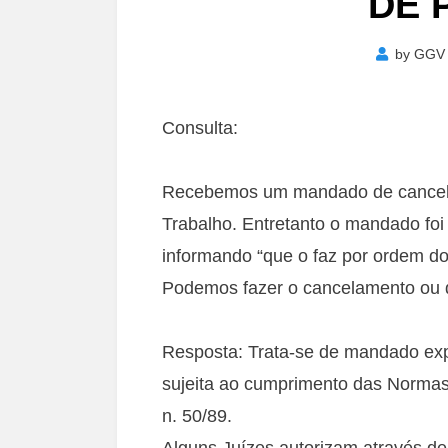
DE 
by
GGV
Consulta:
Recebemos um mandado de cancela
Trabalho. Entretanto o mandado foi 
informando “que o faz por ordem do
Podemos fazer o cancelamento ou d
Resposta: Trata-se de mandado exp
sujeita ao cumprimento das Normas 
n. 50/89.
Alguns Juízes autorizam através de