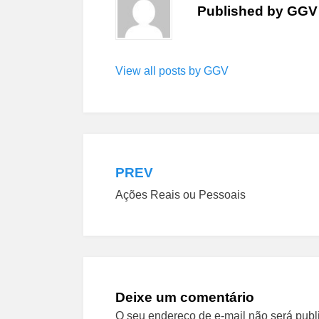
Published by
GGV
View all posts by GGV
PREV
Navegação
Ações Reais ou Pessoais
de
Post
Deixe um comentário
O seu endereço de e-mail não será publ