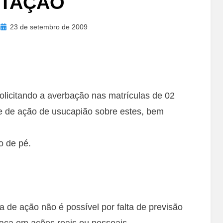
ITAÇÃO
Posted
23 de setembro de 2009
on
licitando a averbação nas matrículas de 02
ite de ação de usucapião sobre estes, bem
o de pé.
 de ação não é possível por falta de previsão
 faça em ações reais ou pessoais