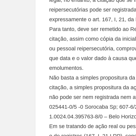
reipersecutórias pode ser registrad
expressamente o art. 167, I, 21, da
Para tanto, deve ser remetido ao R
citação, assim como cópia da inicia
ou pessoal reipersecutória, comprov
que data e o valor dado à causa que 
emolumentos.
Não basta a simples propositura 
citação, a simples propositura da a
não pode ser nem registrada nem av
025441-0/5 -0 Sorocaba Sp; 607-6/
1.0024.04.395763-8/0 – Belo Horizo
Em se tratando de ação real ou pess
o de registros (167, I, 21 LRP), se