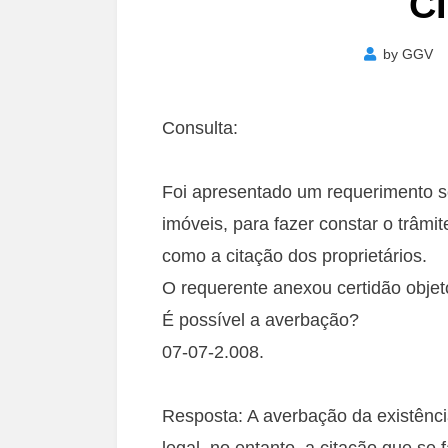
C
by
GGV
Consulta:
Foi apresentado um requerimento so
imóveis, para fazer constar o trâm
como a citação dos proprietários.
O requerente anexou certidão objet
É possível a averbação?
07-07-2.008.
Resposta: A averbação da existência
legal, no entanto, a citação que se