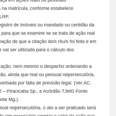
a na matrícula, conforme estabelece
 LRP.
egistro de Imóveis ou mandado ou certidão da
l para que se examine se se trata de ação real
ação de que a citação do/s réu/s foi feita e em
vai ser utilizado para o cálculo dos
da ação, nem mesmo o despacho ordenando a
ção, ainda que real ou pessoal reipersecutória,
erbada por falta de previsão legal. (Ver AC.
2 – Piracicaba Sp., e Acórdão TJMG Fonte
nte Mg.).
oal reipersecutória, o ato a ser praticado será
ndo sim necessário constar o valor da ação que