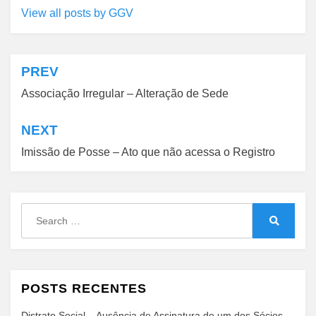
View all posts by GGV
PREV
Navegação
Associação Irregular – Alteração de Sede
de
Post
NEXT
Imissão de Posse – Ato que não acessa o Registro
Search
for:
Search
POSTS RECENTES
Distrato Social – Ausência de Assinatura de um dos Sócios