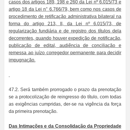
casos dos artigos 189, 198 e 260 da Lei nº 6.015/73 e
artigo 18 da Lei n° 6.766/79, bem como nos casos de
procedimento de retificação administrativa bilateral na
forma do artigo 213, II, da Lei nº 6.015/73, de
regularização fundiária e de registro dos títulos dela
decorrentes, quando houver expedição de notificação,
publicação de edital, audiência de conciliação e
remessa ao juízo corregedor permanente para decidir
impugnação.
47.2. Será também prorrogado o prazo da prenotação
se a protocolização de reingresso do título, com todas
as exigências cumpridas, der-se na vigência da força
da primeira prenotação.
Das Intimações e da Consolidação da Propriedade