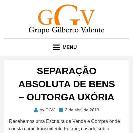
Skip
to
content
MENU
SEPARAÇÃO
ABSOLUTA DE BENS
– OUTORGA UXÓRIA
Posted
by
GGV
3 de abril de 2019
on
Recebemos uma Escritura de Venda e Compra onde
consta como transmitente Fulano, casado sob o