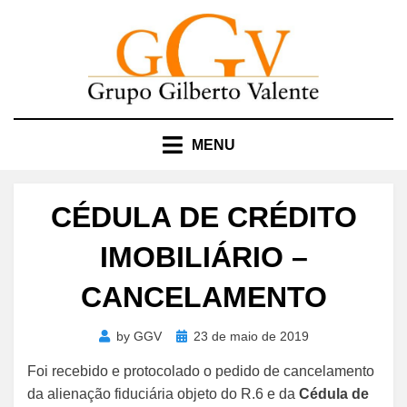
Skip
to
content
MENU
CÉDULA DE CRÉDITO
IMOBILIÁRIO –
CANCELAMENTO
Posted
by
GGV
23 de maio de 2019
on
Foi recebido e protocolado o pedido de cancelamento
da alienação fiduciária objeto do R.6 e da
Cédula de