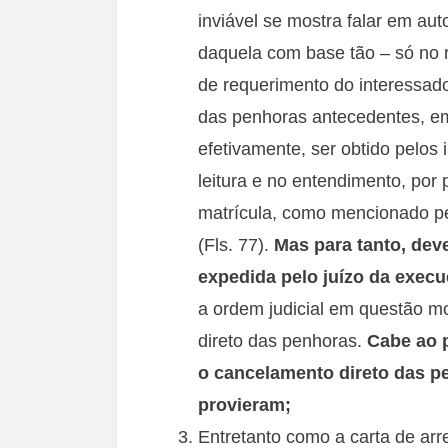
inviável se mostra falar em au
daquela com base tão – só no r
de requerimento do interessado
das penhoras antecedentes, em
efetivamente, ser obtido pelos 
leitura e no entendimento, por 
matrícula, como mencionado p
(Fls. 77).
Mas para tanto, deve
expedida pelo juízo da exec
a ordem judicial em questão m
direto das penhoras.
Cabe ao p
o cancelamento direto das p
provieram;
Entretanto como a carta de arr