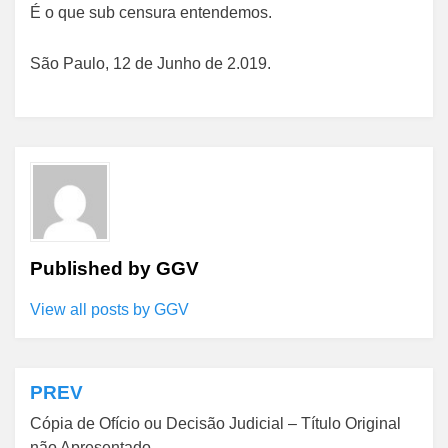
É o que sub censura entendemos.
São Paulo, 12 de Junho de 2.019.
Published by
GGV
View all posts by GGV
PREV
Navegação
Cópia de Ofício ou Decisão Judicial – Título Original
de
não Apresentado