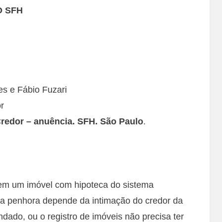
O SFH
es e Fábio Fuzari
r
Credor – anuência. SFH. São Paulo
.
em um imóvel com hipoteca do sistema
o da penhora depende da intimação do credor da
dado, ou o registro de imóveis não precisa ter