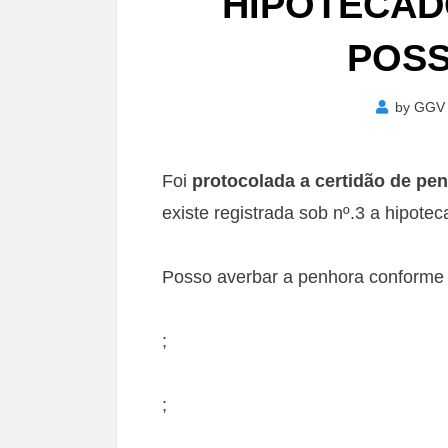
HIPOTECAD
POSS
by
GGV
Foi
protocolada a certidão de pen
existe registrada sob nº.3 a hipot
Posso averbar a penhora conforme 
;
;