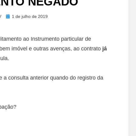
ENTO NEGADO
Posted
V
1 de julho de 2019
on
ditamento ao Instrumento particular de
e bem imóvel e outras avenças, ao contrato
já
ula.
e a consulta anterior quando do registro da
rbação?