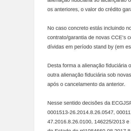
os anteriores, o valor do crédito g
No caso concreto estás incluindo n
contrato/garantia de novas CCE’s c
dívidas em período stand by (em e
Desta forma a alienação fiduciária 
outra alienação fiduciária sob novas
após o cancelamento da anterior.
Nesse sentido decisões da ECGJSP
0001513-26.2014.8.26.0547, 00011
47.2016.8.26.0100, 146225/2013 e 
do Estado de nº1084660-08.2017.8