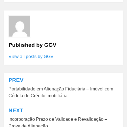
Published by
GGV
View all posts by GGV
PREV
Navegação
Portabilidade em Alienação Fiduciária – Imóvel com
de
Cédula de Crédito Imobiliária
Post
NEXT
Incorporação Prazo de Validade e Revalidação –
Prova de Alienação