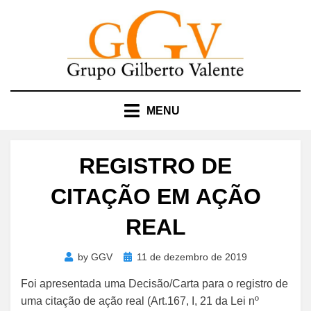
Skip
to
content
MENU
REGISTRO DE
CITAÇÃO EM AÇÃO
REAL
Posted
by
GGV
11 de dezembro de 2019
on
Foi apresentada uma Decisão/Carta para o registro de
uma citação de ação real (Art.167, I, 21 da Lei nº