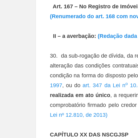
Art. 167 – No Registro de Imóveis
(Renumerado do art. 168 com nova
II – a averbação:
(Redação dada p
30. da sub-rogação de dívida, da re
alteração das condições contratua
condição na forma do disposto pel
o
1997
, ou do
art. 347 da Lei n
10.
realizada em ato único
, a requer
comprobatório firmado pelo credor
Lei nº 12.810, de 2013)
CAPÍTULO XX DAS NSCGJSP