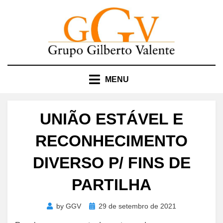
Skip
to
content
MENU
UNIÃO ESTÁVEL E
RECONHECIMENTO
DIVERSO P/ FINS DE
PARTILHA
Posted
by
GGV
29 de setembro de 2021
on