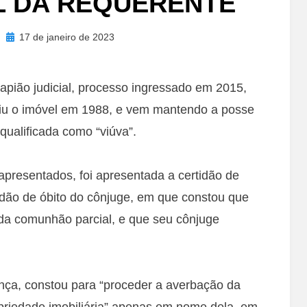
L DA REQUERENTE
Posted
17 de janeiro de 2023
on
pião judicial, processo ingressado em 2015,
iriu o imóvel em 1988, e vem mantendo a posse
qualificada como “viúva”.
presentados, foi apresentada a certidão de
idão de óbito do cônjuge, em que constou que
a comunhão parcial, e que seu cônjuge
ça, constou para “proceder a averbação da
priedade imobiliária” apenas em nome dela, em