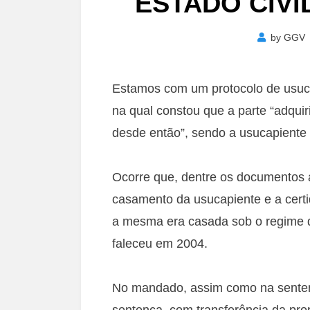
ESTADO CIVI
by
GGV
Estamos com um protocolo de usuca
na qual constou que a parte “adqu
desde então”, sendo a usucapiente 
Ocorre que, dentre os documentos a
casamento da usucapiente e a cert
a mesma era casada sob o regime d
faleceu em 2004.
No mandado, assim como na senten
sentença, com transferência da pro