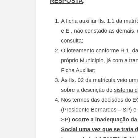
RESPOSTA
:
A ficha auxiliar fls. 1.1 da ma
e E , não constado as demais, 
consulta;
O loteamento conforme R.1. da 
próprio Município, já com a tr
Ficha Auxiliar;
Às fls. 02 da matricula veio u
sobre a descrição do
sistema d
Nos termos das decisões do 
(Presidente Bernardes – SP) e
SP)
ocorre a inadequação da
Social uma vez que se trata 