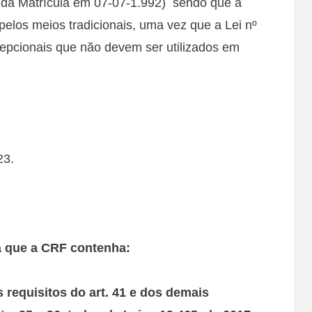
 da Matrícula em 07-07-1.992) sendo que a
pelos meios tradicionais, uma vez que a Lei nº
xcepcionais que não devem ser utilizados em
23.
rá que a CRF contenha:
 requisitos do art. 41 e dos demais