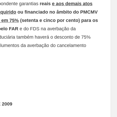
spondente garantias
reais
e aos demais atos
dquirido
ou financiado no âmbito do PMCMV
s em 75%
(setenta e cinco por cento) para os
 pelo FAR
e do FDS na averbação da
iduciária também haverá o desconto de 75%
molumentos da averbação do cancelamento
E 2009