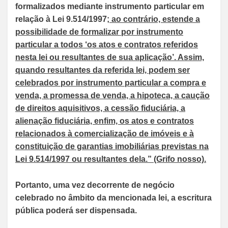
formalizados mediante instrumento particular em
relação à Lei 9.514/1997
; ao contrário, estende a
possibilidade de formalizar por instrumento
particular a todos ‘os atos e contratos referidos
nesta lei ou resultantes de sua aplicação’. Assim,
quando resultantes da referida lei, podem ser
celebrados por instrumento particular a compra e
venda, a promessa de venda, a hipoteca, a caução
de direitos aquisitivos, a cessão fiduciária, a
alienação fiduciária, enfim, os atos e contratos
relacionados à comercialização de imóveis e à
constituição de garantias imobiliárias previstas na
Lei 9.514/1997 ou resultantes dela.” (Grifo nosso).
Portanto, uma vez decorrente de negócio
celebrado no âmbito da mencionada lei, a escritura
pública poderá ser dispensada.