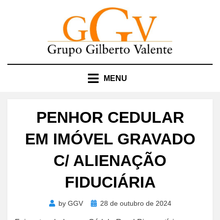
Skip
to
content
MENU
PENHOR CEDULAR
EM IMÓVEL GRAVADO
C/ ALIENAÇÃO
FIDUCIÁRIA
Posted
by
GGV
28 de outubro de 2024
on