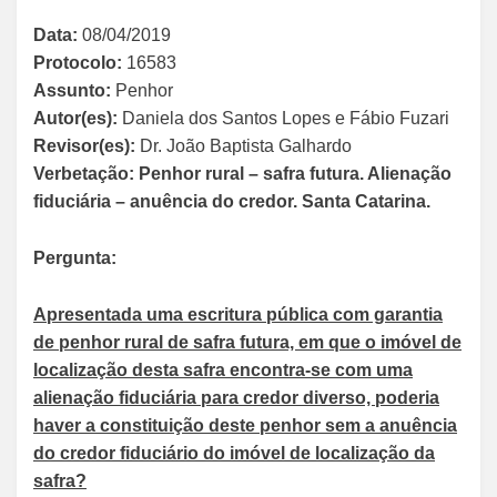
Data:
08/04/2019
Protocolo:
16583
Assunto:
Penhor
Autor(es):
Daniela dos Santos Lopes e Fábio Fuzari
Revisor(es):
Dr. João Baptista Galhardo
Verbetação:
Penhor rural – safra futura. Alienação
fiduciária – anuência do credor. Santa Catarina.
Pergunta:
Apresentada uma escritura pública com garantia
de penhor rural de safra futura, em que o imóvel de
localização desta safra encontra-se com uma
alienação fiduciária para credor diverso, poderia
haver a constituição deste penhor sem a anuência
do credor fiduciário do imóvel de localização da
safra?