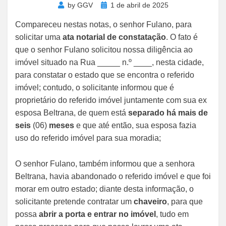
Posted
by
GGV
1 de abril de 2025
on
Compareceu nestas notas, o senhor Fulano, para
solicitar uma
ata notarial de constatação
. O fato é
que o senhor Fulano solicitou nossa diligência ao
imóvel situado na Rua _____ n.º ____, nesta cidade,
para constatar o estado que se encontra o referido
imóvel; contudo, o solicitante informou que é
proprietário do referido imóvel juntamente com sua ex
esposa Beltrana, de quem está
separado há mais de
seis
(06)
meses
e que até então, sua esposa fazia
uso do referido imóvel para sua moradia;
O senhor Fulano, também informou que a senhora
Beltrana, havia abandonado o referido imóvel e que foi
morar em outro estado; diante desta informação, o
solicitante pretende contratar um
chaveiro
, para que
possa
abrir a porta e entrar no imóvel
, tudo em