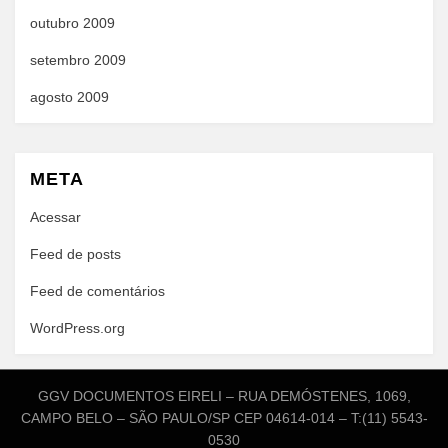
outubro 2009
setembro 2009
agosto 2009
META
Acessar
Feed de posts
Feed de comentários
WordPress.org
GGV DOCUMENTOS EIRELI – RUA DEMÓSTENES, 1069,
CAMPO BELO – SÃO PAULO/SP CEP 04614-014 – T:(11) 5543-
0530