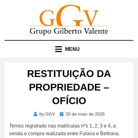
Skip
to
content
MENU
RESTITUIÇÃO DA
PROPRIEDADE –
OFÍCIO
Posted
by
GGV
20 de maio de 2026
on
Temos registrado nas matrículas nºs 1, 2, 3 e 4, a
venda e compra realizada entre Fulana e Beltrana.