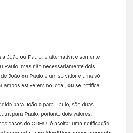
ta a João
ou
Paulo, é alternativa e somente
u Paulo, mas não necessariamente dois
o de João
ou
Paulo é um só valor e uma só
em ambos estiverem no local,
ou
se notifica
irigida para João
e
para Paulo, são duas
outra para Paulo, portanto dois valores;
ses casos do CDHU, é aceitar uma notificação
al ocupante, sem identificar quem, somente