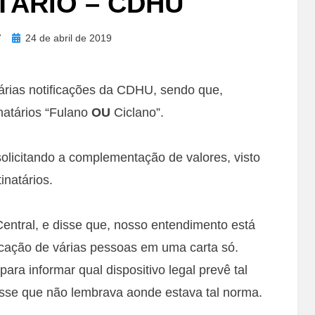
TÁRIO – CDHU
Posted
V
24 de abril de 2019
on
árias notificações da CDHU, sendo que,
atários “Fulano
OU
Ciclano”.
solicitando a complementação de valores, visto
inatários.
Central, e disse que, nosso entendimento está
ficação de várias pessoas em uma carta só.
ara informar qual dispositivo legal prevê tal
disse que não lembrava aonde estava tal norma.