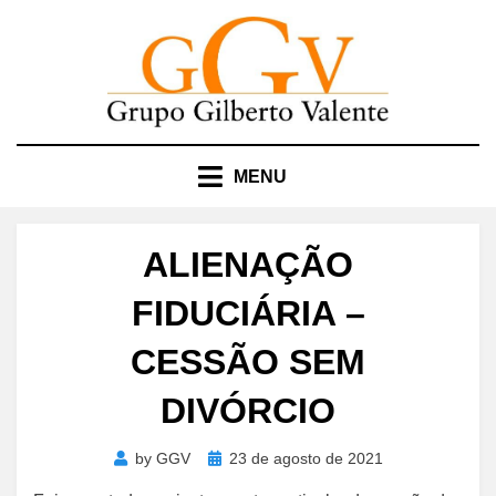
Skip
to
content
MENU
ALIENAÇÃO
FIDUCIÁRIA –
CESSÃO SEM
DIVÓRCIO
Posted
by
GGV
23 de agosto de 2021
on