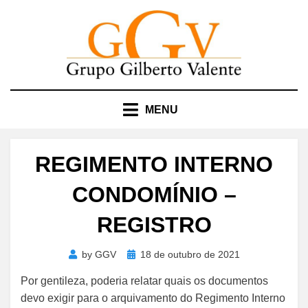
Skip
to
content
MENU
REGIMENTO INTERNO
CONDOMÍNIO –
REGISTRO
Posted
by
GGV
18 de outubro de 2021
on
Por gentileza, poderia relatar quais os documentos
devo exigir para o arquivamento do Regimento Interno