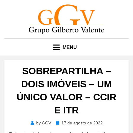
Skip
to
content
MENU
SOBREPARTILHA –
DOIS IMÓVEIS – UM
ÚNICO VALOR – CCIR
E ITR
Posted
by
GGV
17 de agosto de 2022
on