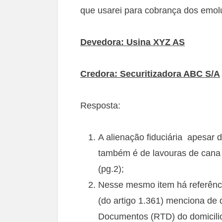
que usarei para cobrança dos emo
Devedora: Usina XYZ AS
Credora: Securitizadora ABC S/A
Resposta:
A alienação fiduciária apesar d
também é de lavouras de cana d
(pg.2);
Nesse mesmo item há referênci
(do artigo 1.361) menciona de q
Documentos (RTD) do domicili