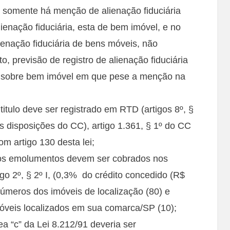
, somente há menção de alienação fiduciária
alienação fiduciária, esta de bem imóvel, e no
lienação fiduciária de bens móveis, não
 previsão de registro de alienação fiduciária
r sobre bem imóvel em que pese a menção na
 titulo deve ser registrado em RTD (artigos 8º, §
as disposições do CC), artigo 1.361, § 1º do CC
om artigo 130 desta lei;
l os emolumentos devem ser cobrados nos
go 2º, § 2º I, (0,3% do crédito concedido (R$
números dos imóveis de localização (80) e
móveis localizados em sua comarca/SP (10);
ea “c” da Lei 8.212/91 deveria ser