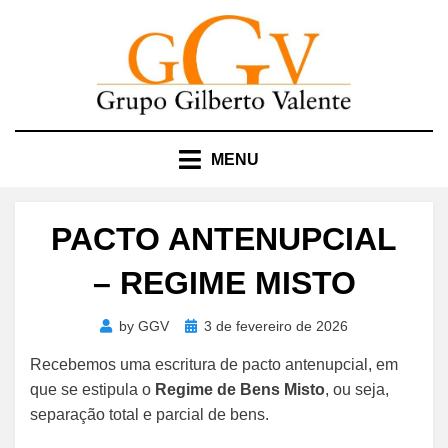
Skip
to
content
MENU
PACTO ANTENUPCIAL
– REGIME MISTO
Posted
by
GGV
3 de fevereiro de 2026
on
Recebemos uma escritura de pacto antenupcial, em
que se estipula o
Regime de Bens Misto
, ou seja,
separação total e parcial de bens.