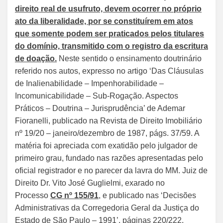
direito real de usufruto, devem ocorrer no próprio
ato da liberalidade, por se constituírem em atos
que somente podem ser praticados pelos titulares
do domínio, transmitido com o registro da escritura
de doação.
Neste sentido o ensinamento doutrinário
referido nos autos, expresso no artigo ‘Das Cláusulas
de Inalienabilidade – Impenhorabilidade –
Incomunicabilidade – Sub-Rogação. Aspectos
Práticos – Doutrina – Jurisprudência’ de Ademar
Fioranelli, publicado na Revista de Direito Imobiliário
nº 19/20 – janeiro/dezembro de 1987, págs. 37/59. A
matéria foi apreciada com exatidão pelo julgador de
primeiro grau, fundado nas razões apresentadas pelo
oficial registrador e no parecer da lavra do MM. Juiz de
Direito Dr. Vito José Guglielmi, exarado no
Processo
CG nº 155/91
, e publicado nas ‘Decisões
Administrativas da Corregedoria Geral da Justiça do
Estado de São Paulo – 1991’, páginas 220/222,