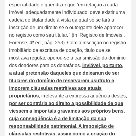
especialidade e quer dizer que ‘em relação a cada
imóvel, adequadamente individuado, deve existir uma
cadeia de titularidade à vista da qual só se fará a
inscrição de um direito se o outorgante dele aparecer
no registro como seu titular. ‘ (in ‘Registro de Imóveis’,
Forense, 4ª ed., pág. 253). Com a inscrição no registro
imobiliário da escritura de doação, título que se
mostrava regular, operou-se a transmissão do domínio
dos doadores para os donatários.
Inviável, portanto,
a atual pretensão daqueles que deixaram de ser
titulares do domínio de reservarem usufruto e
imporem cláusulas restritivas aos atuais
proprietários,
irrelevante a expressa anuência destes
,
por ser contrária ao direito a possibilidade de que
viessem a impor tais gravames aos próprios bens,
cuja conseqüência é a de limitação da sua
responsabilidade patrimonial. A imposição de
cláusulas restritivas, assim como a criação do