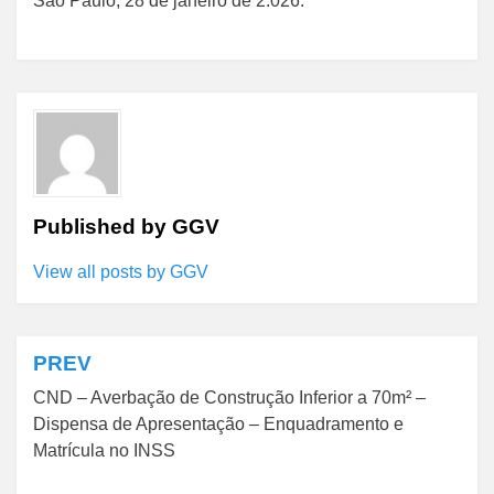
São Paulo, 28 de janeiro de 2.026.
Published by
GGV
View all posts by GGV
PREV
Navegação
CND – Averbação de Construção Inferior a 70m² –
de
Dispensa de Apresentação – Enquadramento e
Post
Matrícula no INSS