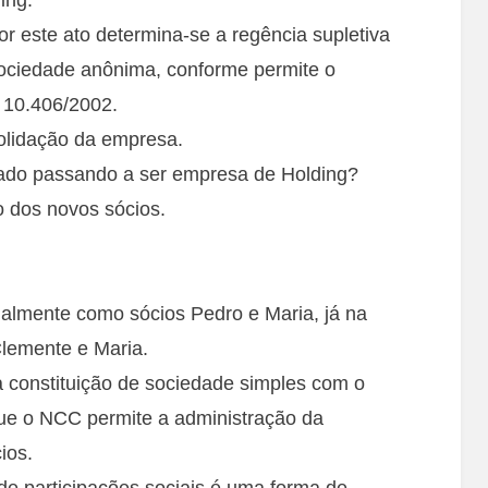
r este ato determina-se a regência supletiva
ociedade anônima, conforme permite o
i 10.406/2002.
olidação da empresa.
onado passando a ser empresa de Holding?
 dos novos sócios.
ialmente como sócios Pedro e Maria, já na
Clemente e Maria.
a constituição de sociedade simples com o
rque o NCC permite a administração da
ios.
e participações sociais é uma forma de