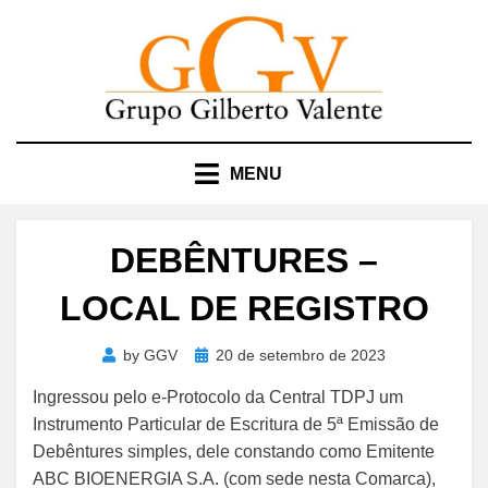
Skip
to
content
MENU
DEBÊNTURES –
LOCAL DE REGISTRO
Posted
by
GGV
20 de setembro de 2023
on
Ingressou pelo e-Protocolo da Central TDPJ um
Instrumento Particular de Escritura de 5ª Emissão de
Debêntures simples, dele constando como Emitente
ABC BIOENERGIA S.A. (com sede nesta Comarca),