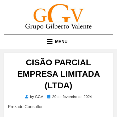
Skip
to
content
MENU
CISÃO PARCIAL
EMPRESA LIMITADA
(LTDA)
Posted
by
GGV
20 de fevereiro de 2024
on
Prezado Consultor: