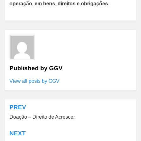
operação, em bens, direitos e obrigações.
Published by
GGV
View all posts by GGV
PREV
Navegação
Doação – Direito de Acrescer
de
Post
NEXT