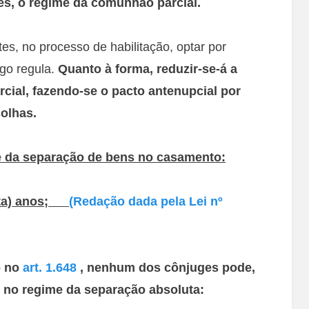
es, o regime da comunhão parcial.
es, no processo de habilitação, optar por
go regula.
Quanto à forma, reduzir-se-á a
cial, fazendo-se o pacto antenupcial por
colhas.
ime da separação de bens no casamento:
enta) anos;
(Redação dada pela Lei nº
o no
art. 1.648
, nenhum dos cônjuges pode,
o no regime da separação absoluta: