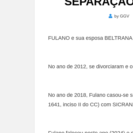
SEPARAÇÃO
by
GGV
FULANO e sua esposa BELTRANA, a
No ano de 2012, se divorciaram e o
No ano de 2018, Fulano casou-se 
1641, inciso II do CC) com SICRAN
Fulano faleceu neste ano (2024) e o