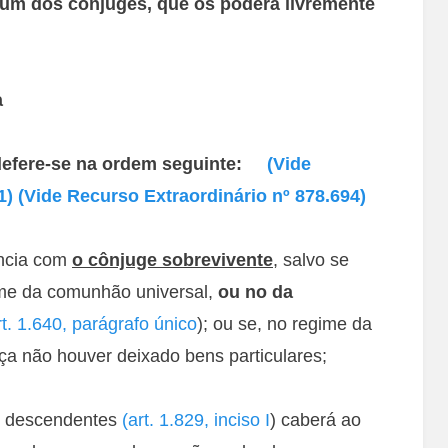
 um dos cônjuges, que os poderá livremente
a
a defere-se na ordem seguinte:
(Vide
21)
(Vide Recurso Extraordinário nº 878.694)
ência com
o cônjuge sobrevivente
, salvo se
ime da comunhão universal,
ou no da
rt. 1.640, parágrafo único
); ou se, no regime da
ça não houver deixado bens particulares;
os descendentes
(art. 1.829, inciso I
) caberá ao