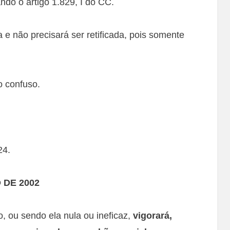
ndo o artigo 1.829, I do CC.
a e não precisará ser retificada, pois somente
o confuso.
24.
O DE 2002
, ou sendo ela nula ou ineficaz,
vigorará,