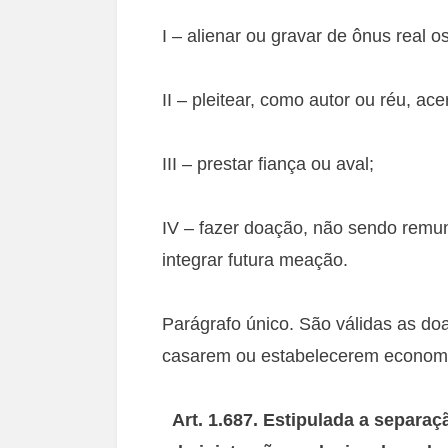
I – alienar ou gravar de ônus real o
II – pleitear, como autor ou réu, ac
III – prestar fiança ou aval;
IV – fazer doação, não sendo remu
integrar futura meação.
Parágrafo único. São válidas as doa
casarem ou estabelecerem econom
Art. 1.687. Estipulada a separa