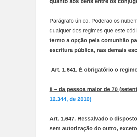
quanto aos bens entre os cônjug
Parágrafo único. Poderão os nubent
qualquer dos regimes que este códi
termo a opção pela comunhão par
escritura pública, nas demais es
Art. 1.641. É obrigatório o reg
II – da pessoa maior de 70 (set
12.344, de 2010)
Art. 1.647. Ressalvado o dispost
sem autorização do outro, excet